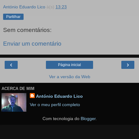
António Eduardo Lico
à(s)
13:23
Partilhar
Sem comentários:
Enviar um comentário
‹
›
Página inicial
Ver a versão da Web
ACERCA DE MIM
António Eduardo Lico
Ver o meu perfil completo
Com tecnologia do
Blogger
.