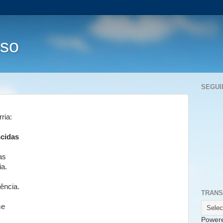
aso
SEGUI
ria:
cidas
as
ia.
ência.
TRANS
me
Power