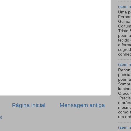
(sem 
Uma p
Ferna
Guimar
Coitum
Triste 
poema
tecido
a form
segred
conhec
(sem 
Repon
poesia
poemá
Sombr
lumino
Orácul
Precis
o orác
Página inicial
Mensagem antiga
mesmo
como s
um orác
m)
(sem 