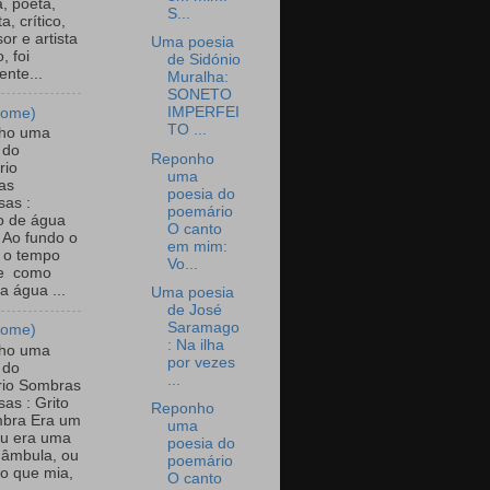
ã, poeta,
S...
a, crítico,
or e artista
Uma poesia
, foi
de Sidónio
ente...
Muralha:
SONETO
IMPERFEI
nome)
TO ...
ho uma
 do
Reponho
rio
uma
as
poesia do
sas :
poemário
o de água
O canto
 Ao fundo o
em mim:
o o tempo
Vo...
re como
a água ...
Uma poesia
de José
Saramago
nome)
: Na ilha
ho uma
por vezes
 do
...
rio Sombras
sas : Grito
Reponho
mbra Era um
uma
 ou era uma
poesia do
nâmbula, ou
poemário
o que mia,
O canto