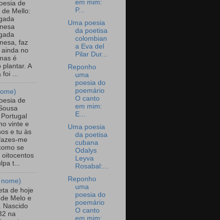
em mim:
oesia de
P...
 de Mello:
gada
Uma poesia
nesa
da poetisa
gada
colombian
esa, faz
a Eva del
 ainda no
Pilar Dur...
mas é
 plantar. A
Reponho
 foi ...
uma
poesia do
poemário
nome)
O canto
oesia de
em mim:
Sousa
E...
 Portugal
ho vinte e
Uma poesia
nos e tu às
da poetisa
fazes-me
cubana
 como se
Odalys
 oitocentos
Leyva
pa t...
Rosabal:...
Reponho
 nome)
uma
eta de hoje
poesia do
 de Melo e
poemário
. Nascido
O canto
32 na
em mim: