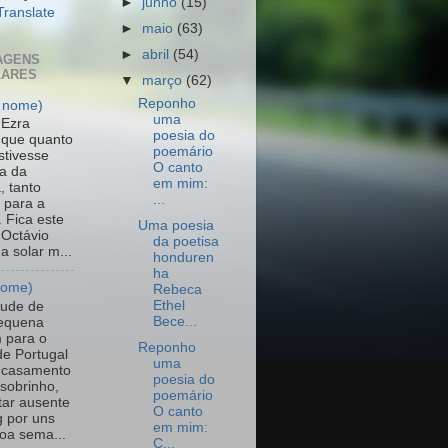
►
junho
(15)
Translate
►
maio
(63)
►
abril
(54)
AGENS
LARES
▼
março
(62)
Reponho
 nome)
uma
 Ezra
poesia do
que quanto
poemário
stivesse
O canto
a da
em mim:
, tanto
...
 para a
. Fica este
Uma poesia
 Octávio
da poetisa
a solar m...
honduren
ha
nome)
Rebeca
Ethel
tude de
Bece...
equena
 para o
Reponho
de Portugal
uma
 casamento
poesia do
sobrinho,
poemário
tar ausente
O canto
g por uns
em mim:
Boa sema...
C...