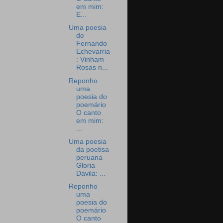
em mim:
E...
Uma poesia
de
Fernando
Echevarria
: Vinham
Rosas n...
Reponho
uma
poesia do
poemário
O canto
em mim:
...
Uma poesia
da poetisa
peruana
Gloria
Davila: ...
Reponho
uma
poesia do
poemário
O canto