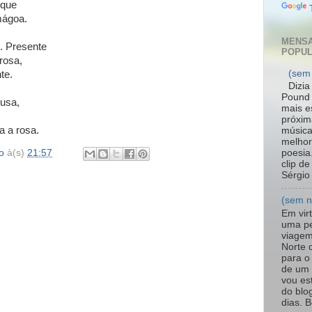
sque
mágoa.
MENS
. Presente
POPU
rosa,
(sem
te.
Dizia
Pound 
ousa,
mais e
próxim
a a rosa.
música
melhor
o
à(s)
21:57
poesia
clip de
Sérgio 
(sem 
Em vir
uma p
viagem
Norte 
para o
de um 
vou es
do blo
dias. 