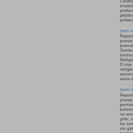
Covilh
ensaíst
profess
plástico
juntam
(sem 
Repon
poesia
poemá
Sombr
lumino
Relógi
O mar.
relógi
escor
areia n
(sem 
Repon
poesia
pormá
lumino
na so
grito,
luz so
um gat