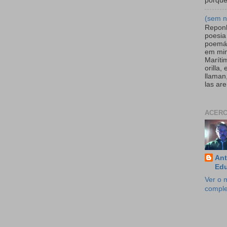
porque
(sem 
Repon
poesia
poemár
em mi
Maríti
orilla,
llaman
las are
ACERC
Ant
Edu
Ver o m
comple