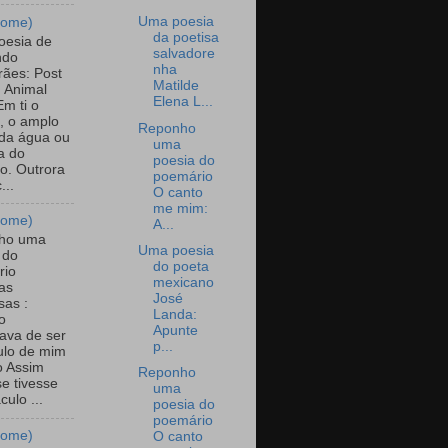
Uma poesia
nome)
da poetisa
oesia de
salvadore
ndo
nha
ães: Post
Matilde
 Animal
Elena L...
Em ti o
, o amplo
Reponho
 da água ou
uma
a do
poesia do
o. Outrora
poemário
...
O canto
me mim:
nome)
A...
ho uma
Uma poesia
 do
do poeta
rio
mexicano
as
José
sas :
Landa:
o
Apunte
ava de ser
p...
ulo de mim
 Assim
Reponho
e tivesse
uma
ulo ...
poesia do
poemário
nome)
O canto