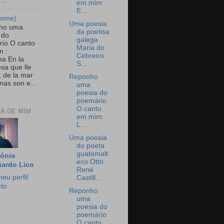
...
em mim:
E...
nome)
Uma poesia
ho uma
da poetisa
 do
galega
io O canto
Maria do
m :
Cebreiro
ma En la
S...
 esa que lle
, de la mar
Reponho
nas son e...
uma
poesia do
poemário
O canto
A DE MIM
em mim:
L...
Uma poesia
do poeta
guatemalt
ónio
eco Otto
ardo Lico
René
eu perfil
Castill...
to
Reponho
uma
poesia do
poemário
O canto